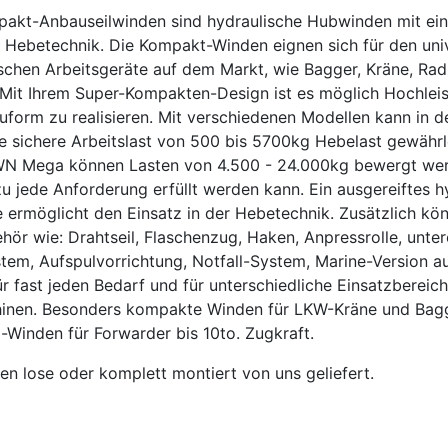
kt-Anbauseilwinden sind hydraulische Hubwinden mit ein
r Hebetechnik. Die Kompakt-Winden eignen sich für den uni
ischen Arbeitsgeräte auf dem Markt, wie Bagger, Kräne, Radl
Mit Ihrem Super-Kompakten-Design ist es möglich Hochlei
auform zu realisieren. Mit verschiedenen Modellen kann in d
 sichere Arbeitslast von 500 bis 5700kg Hebelast gewährle
WN Mega können Lasten von 4.500 - 24.000kg bewergt werd
u jede Anforderung erfüllt werden kann. Ein ausgereiftes 
e ermöglicht den Einsatz in der Hebetechnik. Zusätzlich kö
hör wie
: Drahtseil, Flaschenzug, Haken, Anpressrolle, unter
em, Aufspulvorrichtung, Notfall
-System, Marine-Version a
 fast jeden Bedarf und für unterschiedliche Einsatzbereich
inen. Besonders kompakte Winden für LKW-Kräne und Bagg
-Winden für Forwarder bis 10to. Zugkraft.
en lose oder komplett montiert von uns geliefert.