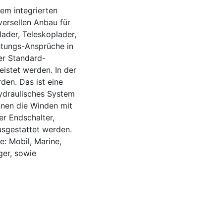
em integrierten
versellen Anbau für
ader, Teleskoplader,
stungs-Ansprüche in
er Standard-
istet werden. In der
en. Das ist eine
hydraulisches System
nnen die Winden mit
er Endschalter,
usgestattet werden.
e: Mobil, Marine,
er, sowie