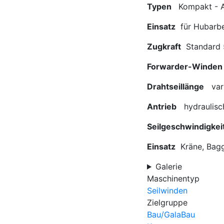
Typen
Kompakt - 
Einsatz
für Hubarbe
Zugkraft
Standard 
Forwarder-Winden
Drahtseillänge
vari
Antrieb
hydraulisch
Seilgeschwindigke
Einsatz
Kräne, Bagg
Galerie
Maschinentyp
Seilwinden
Zielgruppe
Bau/GalaBau