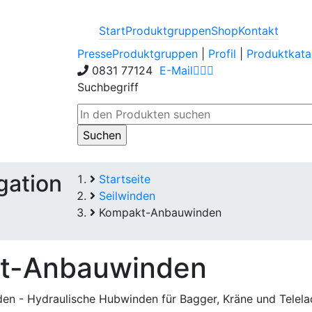
Start
Produktgruppen
Shop
Kontakt
Presse
Produktgruppen
|
Profil
|
Produktkata
0831 77124
E-Mail
Suchbegriff
gation
Startseite
Seilwinden
Kompakt-Anbauwinden
t-Anbauwinden
n - Hydraulische Hubwinden für Bagger, Kräne und Telela