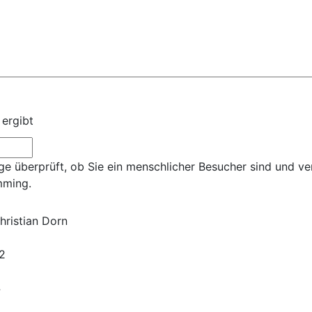
 ergibt
ge überprüft, ob Sie ein menschlicher Besucher sind und ve
mming.
hristian Dorn
2
4