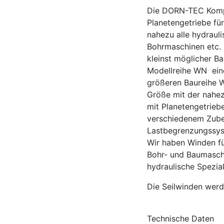
Die DORN-TEC Kompa
Planetengetriebe fü
nahezu alle hydraul
Bohrmaschinen etc. 
kleinst möglicher B
Modellreihe WN eine
größeren Baureihe 
Größe mit der nahez
mit Planetengetrieb
verschiedenem Zube
Lastbegrenzungssyst
Wir haben Winden für
Bohr- und Baumasch
hydraulische Spezial
Die Seilwinden werd
Technische Daten