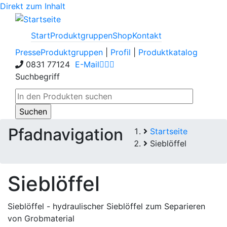
Direkt zum Inhalt
Start
Produktgruppen
Shop
Kontakt
Presse
Produktgruppen
|
Profil
|
Produktkatalog
0831 77124
E-Mail
Suchbegriff
Pfadnavigation
Startseite
Sieblöffel
Sieblöffel
Sieblöffel - hydraulischer Sieblöffel zum Separieren
von Grobmaterial