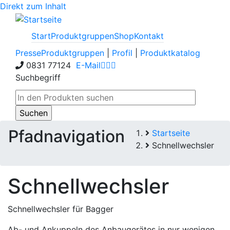
Direkt zum Inhalt
Start
Produktgruppen
Shop
Kontakt
Presse
Produktgruppen
|
Profil
|
Produktkatalog
0831 77124
E-Mail
Suchbegriff
Pfadnavigation
Startseite
Schnellwechsler
Schnellwechsler
Schnellwechsler für Bagger
Ab- und Ankuppeln des Anbaugerätes in nur wenigen